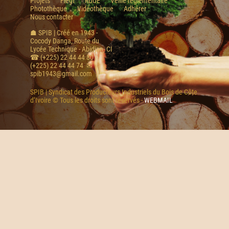
Projets
Flegt
RDUE
Veille réglementaire
Photothèque
Vidéothèque
Adhérer
Nous contacter
☗ SPIB | Créé en 1943 -
Cocody Danga, Route du
Lycée Technique - Abidjan, CI
☎ (+225) 22 44 44 80 /
(+225) 22 44 44 74 ✉
spib1943@gmail.com
SPIB | Syndicat des Producteurs Industriels du Bois de Côte
d’Ivoire © Tous les droits sont réservés -
WEBMAIL