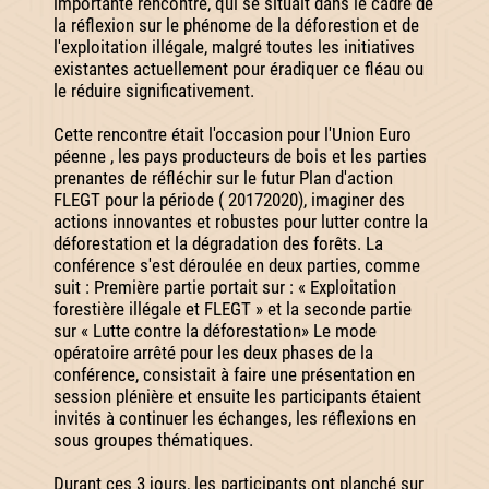
importante rencontre, qui se situait dans le cadre de
la réflexion sur le phénome de la déforestion et de
l'exploitation illégale, malgré toutes les initiatives
existantes actuellement pour éradiquer ce fléau ou
le réduire significativement.
Cette rencontre était l'occasion pour l'Union Euro
péenne , les pays producteurs de bois et les parties
prenantes de réfléchir sur le futur Plan d'action
FLEGT pour la période ( 20172020), imaginer des
actions innovantes et robustes pour lutter contre la
déforestation et la dégradation des forêts. La
conférence s'est déroulée en deux parties, comme
suit : Première partie portait sur : « Exploitation
forestière illégale et FLEGT » et la seconde partie
sur « Lutte contre la déforestation» Le mode
opératoire arrêté pour les deux phases de la
conférence, consistait à faire une présentation en
session plénière et ensuite les participants étaient
invités à continuer les échanges, les réflexions en
sous groupes thématiques.
Durant ces 3 jours, les participants ont planché sur