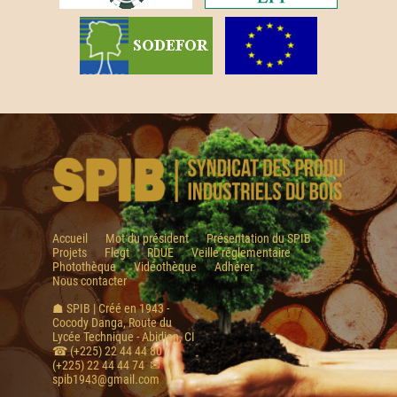
Accueil
Mot du président
Présentation du SPIB
Projets
Flegt
RDUE
Veille réglementaire
Photothèque
Vidéothèque
Adhérer
Nous contacter
☗ SPIB | Créé en 1943 -
Cocody Danga, Route du
Lycée Technique - Abidjan, CI
☎ (+225) 22 44 44 80 /
(+225) 22 44 44 74 ✉
spib1943@gmail.com