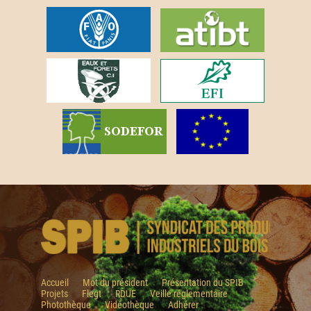
Accueil
Mot du président
Présentation du SPIB
Projets
Flegt
RDUE
Veille réglementaire
Photothèque
Vidéothèque
Adhérer